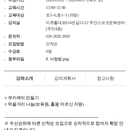
수강기간
2026-05-02 ~ 2026-06-27 (매주 토)
교육시간
13:00~15:00
교육대상
초5~6,중1~3 (10명)
강의실
미추홀대로614번길13-22 주안스포츠문화센터
(주안4동)
문의처
010-2820-2969
모집방법
선착순
수강료
0원
첨부파일
8. 사랑팡.png
강좌소개
강의계획서
참고사항
○ 쿠키케익 만들기
○ 먹을거리 나눔(보육원, 홀몸 어르신 지원)
----------------------------------------------------------------------
※ 우선순위에 따른 선착순 모집으로 순차적으로 참여자 확정 안
내 드리겠습니다.