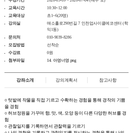
수강기간
2026-05-09 ~ 2026-07-04 (매주 토)
교육시간
10:30~12:00
교육대상
초1~6(20명)
강의실
매소홀로290번길 7 인천업사이클에코센터 (학
익1동)
문의처
010-9039-8286
모집방법
선착순
수강료
0원
첨부파일
14. 아영너영.png
강좌소개
강의계획서
참고사항
○ 텃밭에 작물을 직접 기르고 수확하는 경험을 통해 경작의 기쁨
을 경험
○ 허브정원을 가꾸며 향, 맛, 색, 모양 등이 다른 다양한 허브를 경
험
○ 관찰일지를 기록하면서 관찰력을 기르기
○ 나의 경험을 기록하고 관찰일지를 전시하는 경험을 통해 나의