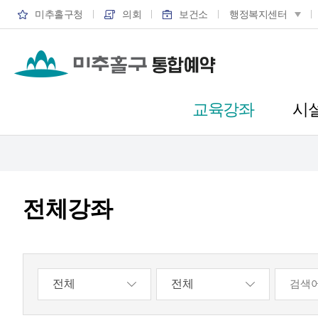
미추홀구청
의회
보건소
행정복지센터
교육강좌
시
전체강좌