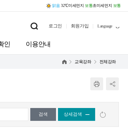
맑음
32℃
미세먼지
보통
초미세먼지
보통
로그인
회원가입
Language
확인
이용안내
홈
교육강좌
전체강좌