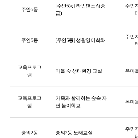
[주안5동] 라인댄스A(중
주민
주안5동
급)
주민
주안5동
[주안5동] 생활영어회화
교육프로그
마을 숲 생태환경 교실
온마
램
교육프로그
가족과 함께하는 숲속 자
온마
램
연 놀이학교
주민
숭의2동
숭의2동 노래교실