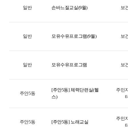
일반
손바느질교실(9월)
보
일반
모유수유프로그램(9월)
보
일반
모유수유프로그램
보
[주안5동] 체력단련실(헬
주민
주안5동
스)
주민
주안5동
[주안5동] 노래교실