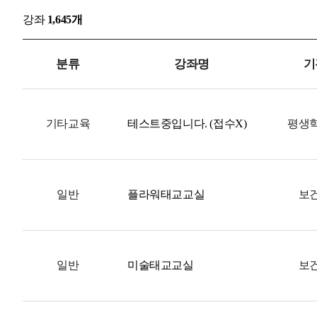
강좌
1,645개
분류
강좌명
기
기타교육
테스트중입니다. (접수X)
평생
일반
플라워태교교실
보
일반
미술태교교실
보