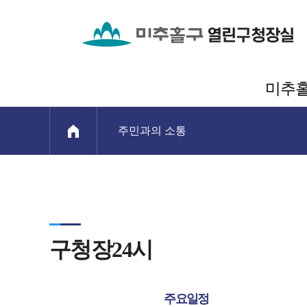
미추
주민과의 소통
구청장24시
주요일정