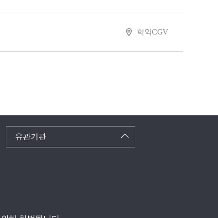
학익CGV
유관기관