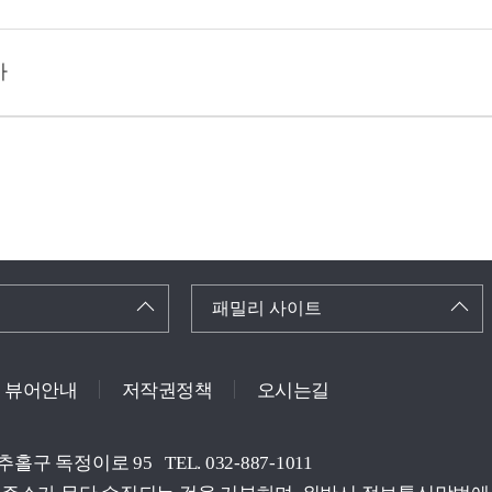
사
패밀리 사이트
뷰어안내
저작권정책
오시는길
미추홀구 독정이로 95
TEL. 032-887-1011