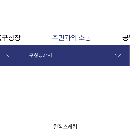
홀구청장
주민과의 소통
공
구청장24시
현장스케치