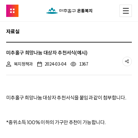
유관기관
메
온통복지
자료실
본
문
미추홀구 희망나눔 대상자 추천서식(예시)
시
공
복지정책과
2024-03-04
1367
작
미추홀구 희망나눔 대상자 추천서식을 붙임과 같이 첨부합니다.
*중위소득 100% 이하의 가구만 추천이 가능합니다.