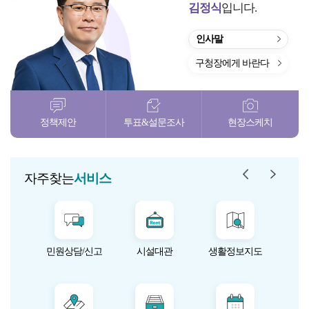
김정식
입니다.
인사말
구청장에게 바란다
정책제안
투표&설문조사
현장스케치
자주찾는 서
자주찾
자주찾는
서비스
민원상담/신고
시설대관
생활정보지도
미
문자