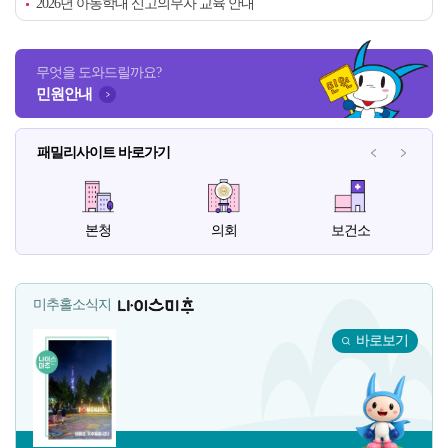
2026년 아동학대 신고의무자 교육 안내
무엇을 도와드릴까요?
민원안내
패밀리사이트 바로가기
패밀리사이
패밀
본청
의회
보건소
미추홀소식지
나이스미추
바로보기