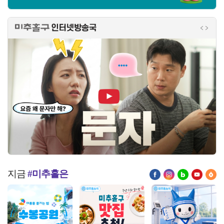
미추홀구 인터넷방송국
인터넷
인터
미추 온 문자 홍보영상
지금
#미추홀은
페이스북
인스타그램
블로그
유튜브
당