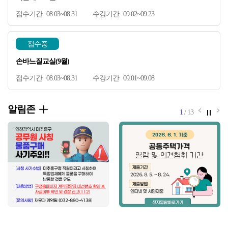
08.03~08.31
09.02~09.23
접수중
손바느질교실(9월)
08.03~08.31
09.01~09.08
알림존
알림존 
정
알
1
/
13