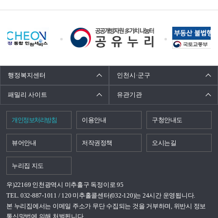
배
너
모
음
행정복지센터
인천시·군구
패밀리 사이트
유관기관
개인정보처리방침
이용안내
구청안내도
뷰어안내
저작권정책
오시는길
누리집 지도
우)22169 인천광역시 미추홀구 독정이로 95
TEL. 032-887-1011 / 120 미추홀콜센터(032-120)는 24시간 운영됩니다.
본 누리집에서는 이메일 주소가 무단 수집되는 것을 거부하며, 위반시 정보
통신망법에 의해 처벌됩니다.