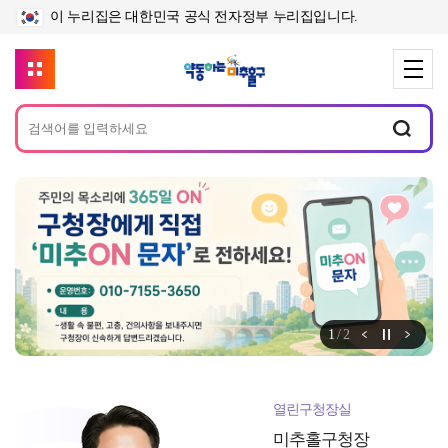
이 누리집은 대한민국 공식 전자정부 누리집입니다.
메
인
배
너
정지
1
/
2
알림존 이전
알림
열린구청장실
미추홀구청장