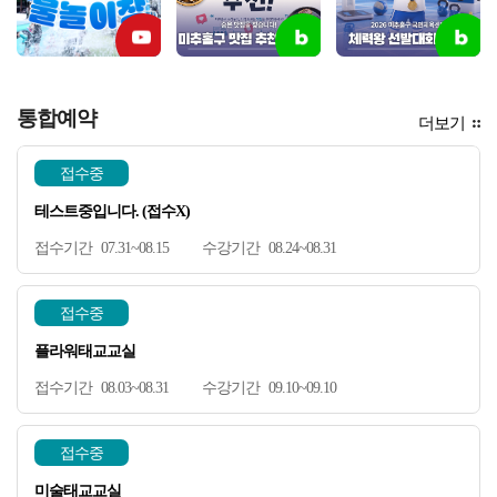
통합예약
더보기
접수중
테스트중입니다. (접수X)
07.31~08.15
08.24~08.31
접수중
플라워태교교실
08.03~08.31
09.10~09.10
접수중
미술태교교실