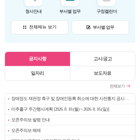
청사안내
부서별 업무
구정캘린더
사전
전체메뉴 보기
부서별 업무
게
공지사항
고시/공고
시
판
일자리
보도자료
전체보기
장애정도 재판정 촉구 및 장애인등록 취소에 대한 사전통지 공시송달 공고
미추홀구 주간행사계획 [2026. 8. 10.(월) ~ 2026. 8. 16.(일)]
오존주의보 발령 안내
오존주의보 해제