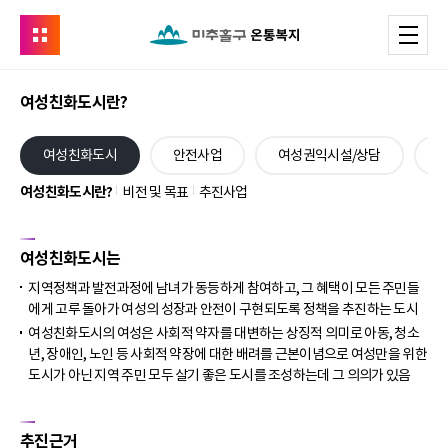
유관기관
메
온통복지
여성친화도시란?
본
여성친화도시
안전사업
여성권익시설/상담
문
시
여성친화도시란?
비전 및 목표
추진사업
작
여성친화도시는
지역정책과 발전과정에 남녀가 동등하게 참여하고, 그 혜택이 모든 주민들
에게 고루 돌아가 여성의 성장과 안전이 구현되도록 정책을 추진하는 도시
여성친화도시의 여성은 사회적 약자를 대변하는 상징적 의미로 아동, 청소
년, 장애인, 노인 등 사회적 약장에 대한 배려를 근본이념으로 여성만을 위한
도시가 아닌 지역 주민 모두 살기 좋은 도시를 조성하는데 그 의의가 있음
추진근거