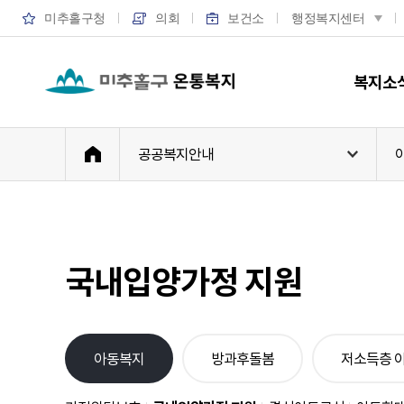
미추홀구청
의회
보건소
행정복지센터
온통복지
복지소
홈
공공복지안내
공공복지 
민간복지 
국내입양가정 지원
본
아동복지
방과후돌봄
저소득층 
문
시