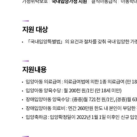
작
가정위탁보호
국내입양가정 지원
결식아동급식
아동학
지원 대상
「국내입양특별법」의 요건과 절차를 갖춰 국내 입양한 가
지원내용
입양아동 의료급여 : 의료급여법에 의한 1종 의료급여 (만 18
입양아동 양육수당 : 월 200천 원/1인 (만 18세 미만)
장애입양아동 양육수당 : (중증)월 721천 원/1인, (경증)월 63
장애입양아동 의료비 : 연간 260만원 한도 내 본인이 부담
입양축하금 : 입양확정일이 2022년 1월 1일 이후인 신규 입양