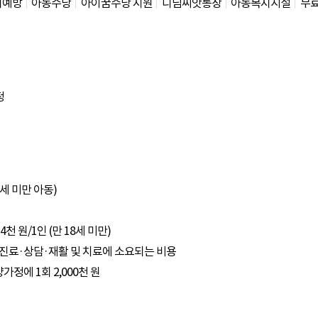
대예방
아동수당
아이꿈수당 지원
디딤씨앗통장
아동복지시설
무
정
세 미만 아동)
4천 원/1인 (만 18세 미만)
한 진료·상담·재활 및 치료에 소요되는 비용
가정에 1회 2,000천 원