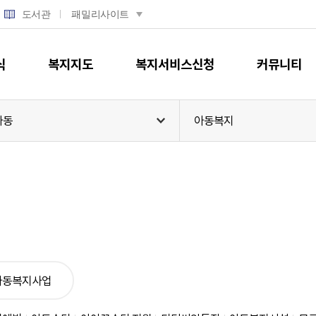
도서관
패밀리사이트
식
복지지도
복지서비스신청
커뮤니티
아동
아동복지
우리동네
소식
복지서비스 온라인신청
온통복지 소개
복지시설
소식
복지서비스 모의계산
복지이야기
이웃애(愛) 상점
복지부정신고
도움요청
맞춤복지서비스
자료실
복지상황지도
공영장례 부고
아동복지사업