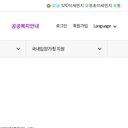
맑음
32℃
미세먼지
보통
초미세먼지
보통
공공복지안내
로그인
회원가입
Language
국내입양가정 지원
복지일반
임신·출산
영유아
여성·가족
아동
노인