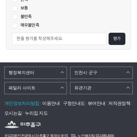
보통
불만족
매우불만족
평가
행정복지센터
인천시·군구
패밀리 사이트
유관기관
개인정보처리방침
이용안내
구청안내도
뷰어안내
저작권정책
오시는길
누리집 지도
우)22169 인천광역시 미추홀구 독정이로 95
TEL. 노인복지팀 032-880-4816