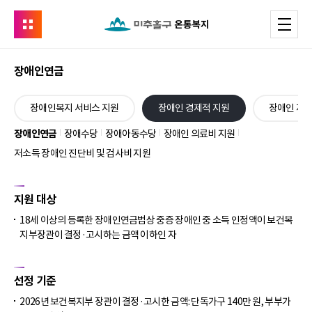
유관기관
메
온통복지
장애인연금
본
장애인복지 서비스 지원
장애인 경제적 지원
장애인 재
문
시
장애인연금
장애수당
장애아동수당
장애인 의료비 지원
작
저소득 장애인 진단비 및 검사비 지원
지원 대상
18세 이상의 등록한 장애인연금법상 중증 장애인 중 소득 인정액이 보건복
지부장관이 결정·고시하는 금액 이하인 자
선정 기준
2026년 보건복지부 장관이 결정·고시한 금액: 단독가구 140만 원, 부부가