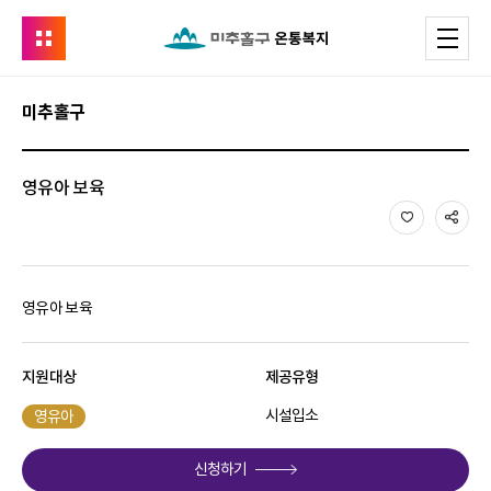
유관기관
메
온통복지
미추홀구
본
문
영유아 보육
시
관심
공
작
영유아 보육
지원대상
제공유형
시설입소
영유아
신청하기