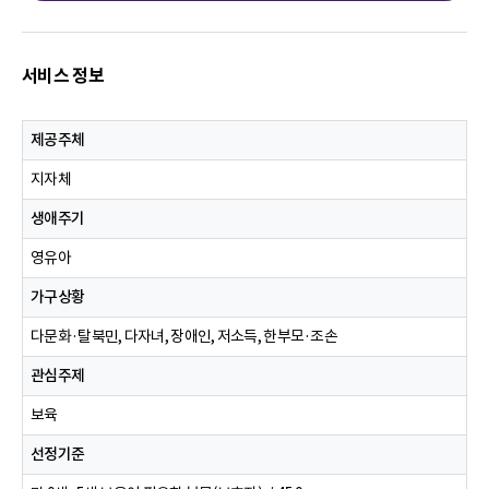
서비스 정보
제공주체
지자체
생애주기
영유아
가구상황
다문화·탈북민, 다자녀, 장애인, 저소득, 한부모·조손
관심주제
보육
선정기준