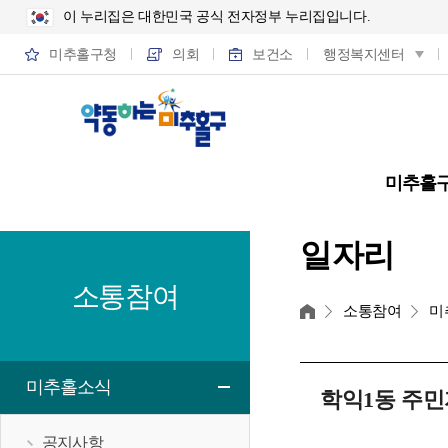
이 누리집은 대한민국 공식 전자정부 누리집입니다.
미추홀구청
의회
보건소
행정복지센터
미추홀
일자리
소통참여
홈
소통참여
미
미추홀소식
학익1동 주민
공지사항