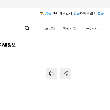
맑음
26℃
미세먼지
좋음
초미세먼지
좋음
로그인
회원가입
Language
야별정보