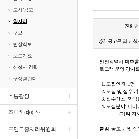
고시/공고
일자리
전화
구보
공고문 및 신청서식
반상회보
보도자료
인천광역시 미추홀구
신청사 건립
로그램 운영 강사
구정캘린더
1. 모집인원: 1명
2. 모집 및 접수 기간: 2
소통광장
3. 접수장소: 학익
4. 모집분야: 다
주민참여예산
(기타 자세한 
구민고충처리위원회
붙임 공고문 및 신청