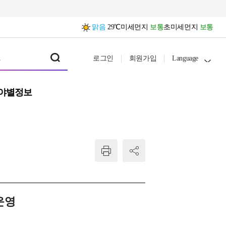
맑음
29℃
미세먼지
보통
초미세먼지
보통
로그인
회원가입
Language
야별정보
운영