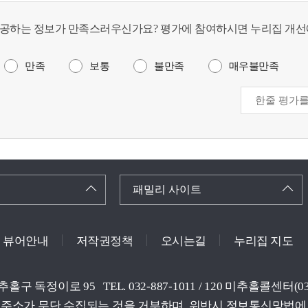
공하는 정보가 만족스러우신가요? 평가에 참여하시면 누리집 개선
만족
보통
불만족
매우불만족
패밀리 사이트
뷰어안내
저작권정책
오시는길
누리집 지도
미추홀구 독정이로 95
TEL. 032-887-1011 / 120 미추홀콜센터
주소가 무단 수집되는 것을 거부하며, 위반시 정보통신망법에